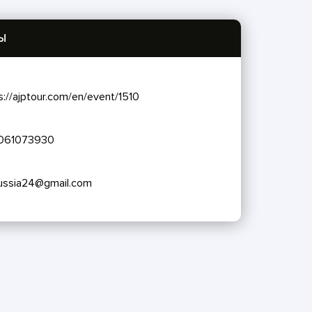
Ы
s://ajptour.com/en/event/1510
061073930
russia24@gmail.com