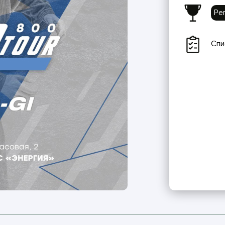
Ре
Спи