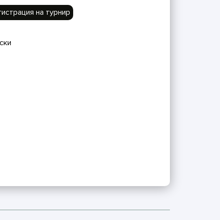
гистрация на турнир
ски