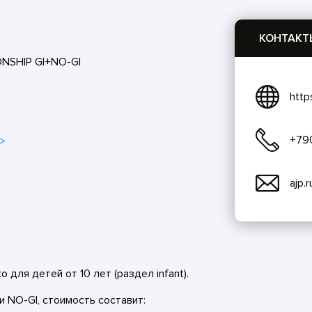
КОНТАКТ
ONSHIP GI+NO-GI
http
+79
>
ajp.
 для детей от 10 лет (раздел infant).
и NO-GI, стоимость составит: