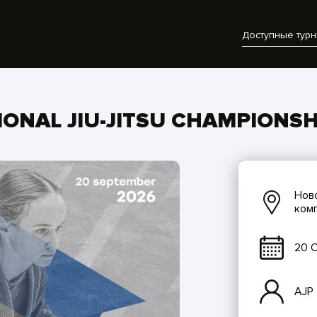
Доступные тур
IONAL JIU-JITSU CHAMPIONSH
Ново
комп
20 С
AJP